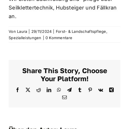
JETZT ANRUFEN
Seilklettertechnik, Hubsteiger und Fällkran
an.
Von
Laura
|
29/11/2024
|
Forst- & Landschaftspflege
,
Spezialleistungen
|
0 Kommentare
Share This Story, Choose
Your Platform!
Facebook
Twitter
Reddit
LinkedIn
WhatsApp
Telegram
Tumblr
Pinterest
Vk
Xing
E-
Mail