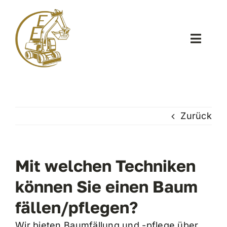
Zum
Inhalt
springen
Toggle
Naviga
STARTSEITE
LEISTUNGEN
Zurück
ÜBER UNS
Mit welchen Techniken
FAQ
können Sie einen Baum
fällen/pflegen?
KONTAKT
Wir bieten Baumfällung und -pflege über